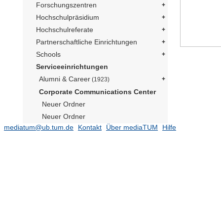
Forschungszentren
Hochschulpräsidium
Hochschulreferate
Partnerschaftliche Einrichtungen
Schools
Serviceeinrichtungen
Alumni & Career
(1923)
Corporate Communications Center
Neuer Ordner
Neuer Ordner
mediatum@ub.tum.de
Kontakt
Über mediaTUM
Hilfe
Social Media Präsident
(169)
Publikationen
(182)
TUM im Bild
Neuer Ordner
Neuer Ordner
Neuer Ordner
Neutrino Observatorium JUNO
(1)
Präsident Emeritus Prof. Dr. Dr. h.c.