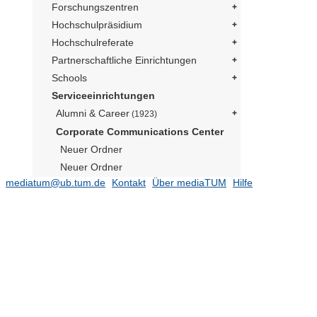
Forschungszentren
Hochschulpräsidium
Hochschulreferate
Partnerschaftliche Einrichtungen
Schools
Serviceeinrichtungen
Alumni & Career
(1923)
Corporate Communications Center
Neuer Ordner
Neuer Ordner
mediatum@ub.tum.de
Kontakt
Über mediaTUM
Hilfe
Social Media Präsident
(169)
Publikationen
(182)
TUM im Bild
Neuer Ordner
Neuer Ordner
Neuer Ordner
Neutrino Observatorium JUNO
(1)
Präsident Emeritus Prof. Dr. Dr. h.c.