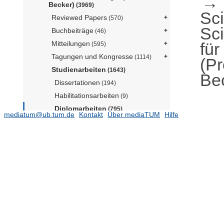
Becker)
(3969)
Sc
Reviewed Papers
(570)
Sc
Buchbeiträge
(46)
für
Mitteilungen
(595)
Tagungen und Kongresse
(1114)
(Pr
Studienarbeiten
(1643)
Be
Dissertationen
(194)
Habilitationsarbeiten
(9)
Diplomarbeiten
(795)
mediatum@ub.tum.de
Kontakt
Über mediaTUM
Hilfe
Masterarbeiten
(268)
Bachelorarbeiten
(377)
Lehrstuhl für Complex Soft Matter
(Prof. Guldin)
Lehrstuhl für Digital Agriculture (Prof.
Asseng)
(127)
Lehrstuhl für Holzwissenschaft
(N.N.)
(137)
Lehrstuhl für Lebensmittel- und Bio-
Prozesstechnik (N.N.)
(423)