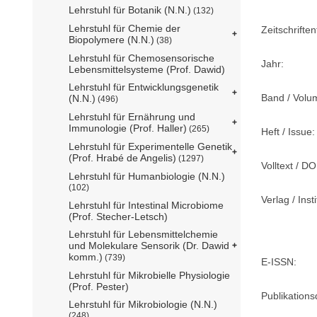
Lehrstuhl für Botanik (N.N.)
(132)
Lehrstuhl für Chemie der
Zeitschriftent
Biopolymere (N.N.)
(38)
Lehrstuhl für Chemosensorische
Jahr:
Lebensmittelsysteme (Prof. Dawid)
Lehrstuhl für Entwicklungsgenetik
Band / Volu
(N.N.)
(496)
Lehrstuhl für Ernährung und
Immunologie (Prof. Haller)
(265)
Heft / Issue:
Lehrstuhl für Experimentelle Genetik
(Prof. Hrabé de Angelis)
(1297)
Volltext / DO
Lehrstuhl für Humanbiologie (N.N.)
(102)
Verlag / Insti
Lehrstuhl für Intestinal Microbiome
(Prof. Stecher-Letsch)
Lehrstuhl für Lebensmittelchemie
und Molekulare Sensorik (Dr. Dawid
komm.)
(739)
E-ISSN:
Lehrstuhl für Mikrobielle Physiologie
(Prof. Pester)
Publikation
Lehrstuhl für Mikrobiologie (N.N.)
(248)