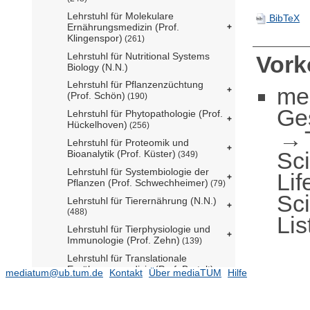
Lehrstuhl für Molekulare
BibTeX
Ernährungsmedizin (Prof.
Klingenspor)
(261)
Lehrstuhl für Nutritional Systems
Vor
Biology (N.N.)
Lehrstuhl für Pflanzenzüchtung
me
(Prof. Schön)
(190)
Ge
Lehrstuhl für Phytopathologie (Prof.
Hückelhoven)
(256)
Lehrstuhl für Proteomik und
Sc
Bioanalytik (Prof. Küster)
(349)
Lehrstuhl für Systembiologie der
Lif
Pflanzen (Prof. Schwechheimer)
(79)
Sci
Lehrstuhl für Tierernährung (N.N.)
(488)
Lis
Lehrstuhl für Tierphysiologie und
Immunologie (Prof. Zehn)
(139)
Lehrstuhl für Translationale
Ernährungsmedizin (Prof. Bartelt)
mediatum@ub.tum.de
Kontakt
Über mediaTUM
Hilfe
Lehrstuhl für Zoologie (Prof. Luksch)
(342)