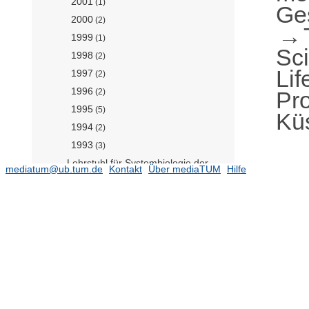
2001
(1)
Ge
2000
(2)
1999
(1)
Sc
1998
(2)
Lif
1997
(2)
1996
Pro
(2)
1995
(5)
Küs
1994
(2)
1993
(3)
Lehrstuhl für Systembiologie der
mediatum@ub.tum.de
Kontakt
Über mediaTUM
Hilfe
Pflanzen (Prof. Schwechheimer)
(79)
Lehrstuhl für Tierernährung (N.N.)
(488)
Lehrstuhl für Tierphysiologie und
Immunologie (Prof. Zehn)
(139)
Lehrstuhl für Translationale
Ernährungsmedizin (Prof. Bartelt)
Lehrstuhl für Zoologie (Prof. Luksch)
(342)
Professur für Bioinformatik (Prof.