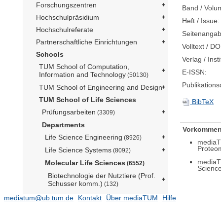
Forschungszentren
Band / Volu
Hochschulpräsidium
Heft / Issue:
Hochschulreferate
Seitenangab
Partnerschaftliche Einrichtungen
Volltext / DO
Schools
Verlag / Insti
TUM School of Computation,
E-ISSN:
Information and Technology
(50130)
Publikation
TUM School of Engineering and Design
TUM School of Life Sciences
BibTeX
Prüfungsarbeiten
(3309)
Departments
Vorkommen
Life Science Engineering
(8926)
mediaT
Proteom
Life Science Systems
(8092)
mediaT
Molecular Life Sciences
(6552)
Scienc
Biotechnologie der Nutztiere (Prof.
Schusser komm.)
(132)
Lehrstuhl für Biologische Chemie
mediatum@ub.tum.de
Kontakt
Über mediaTUM
Hilfe
(Prof. Skerra)
(70)
Lehrstuhl für Botanik (N.N.)
(132)