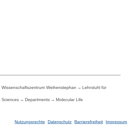
Wissenschaftszentrum Weihenstephan
Lehrstuhl für
e Sciences
Departments
Molecular Life
Nutzungsrechte
Datenschutz
Barrierefreiheit
Impressum