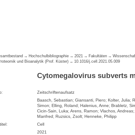
samtbestand
Hochschulbibliographie
2021
Fakultäten
Wissenschaf
Proteomik und Bioanalytik (Prof. Küster)
10.1016/j.cell.2021.05.009
Cytomegalovirus subverts m
p:
Zeitschriftenaufsatz
Baasch, Sebastian; Giansanti, Piero; Kolter, Julia;
Simon; Elling, Roland; Halenius, Anne; Brabletz, S
Cicin-Sain, Luka; Arens, Ramon; Vlachos, Andreas; 
Manfred; Ruzsics, Zsolt; Henneke, Philipp
itel:
Cell
2021