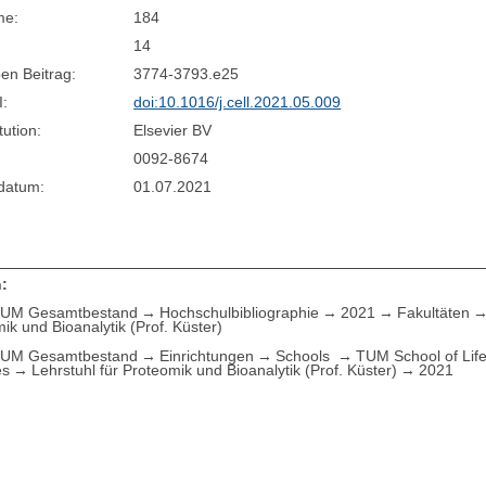
me:
184
14
en Beitrag:
3774-3793.e25
I:
doi:10.1016/j.cell.2021.05.009
tution:
Elsevier BV
0092-8674
sdatum:
01.07.2021
:
UM Gesamtbestand
Hochschulbibliographie
2021
Fakultäten
ik und Bioanalytik (Prof. Küster)
UM Gesamtbestand
Einrichtungen
Schools
TUM School of Lif
es
Lehrstuhl für Proteomik und Bioanalytik (Prof. Küster)
2021