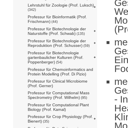
Ge
Lehrstuhl für Zoologie (Prof. Luksch)
We
(342)
Professur für Bioinformatik (Prof.
Mo
Frischmann)
(44)
(Pr
Professur für Biotechnologie der
Naturstoffe (Prof. Schwab)
(135)
me
Professur für Biotechnologie der
Reproduktion (Prof. Schusser)
(59)
Ge
Professur für Biotechnologie
Ei
gartenbaulicher Kulturen (Prof.
Poppenberger)
(54)
Fo
Professur für Chemoinformatics and
Protein Modelling (Prof. Di Pizio)
me
Professur für Clinical Microbiome
(Prof. Gerner)
Ge
Professur für Computational Mass
- I
Spectrometry (Prof. Wilhelm)
(95)
He
Professur für Computational Plant
Biology (Prof. Kamal)
Kli
Professur für Crop Physiology (Prof.
Bienert)
(35)
Mo