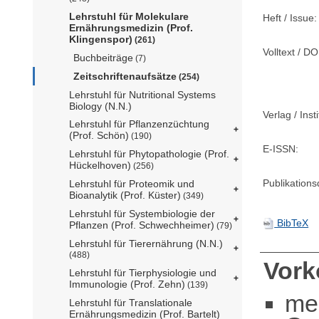
Lehrstuhl für Molekulare
Heft / Issue:
Ernährungsmedizin (Prof.
Klingenspor)
(261)
Volltext / DO
Buchbeiträge
(7)
Zeitschriftenaufsätze
(254)
Lehrstuhl für Nutritional Systems
Biology (N.N.)
Verlag / Insti
Lehrstuhl für Pflanzenzüchtung
(Prof. Schön)
(190)
E-ISSN:
Lehrstuhl für Phytopathologie (Prof.
Hückelhoven)
(256)
Publikation
Lehrstuhl für Proteomik und
Bioanalytik (Prof. Küster)
(349)
Lehrstuhl für Systembiologie der
BibTeX
Pflanzen (Prof. Schwechheimer)
(79)
Lehrstuhl für Tierernährung (N.N.)
(488)
Vor
Lehrstuhl für Tierphysiologie und
Immunologie (Prof. Zehn)
(139)
me
Lehrstuhl für Translationale
Ernährungsmedizin (Prof. Bartelt)