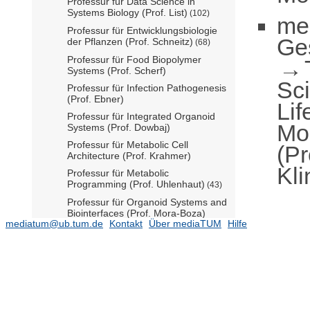
Professur für Data Science in
Systems Biology (Prof. List)
(102)
me
Professur für Entwicklungsbiologie
Ge
der Pflanzen (Prof. Schneitz)
(68)
Professur für Food Biopolymer
Systems (Prof. Scherf)
Sc
Professur für Infection Pathogenesis
(Prof. Ebner)
Lif
Professur für Integrated Organoid
Mo
Systems (Prof. Dowbaj)
Professur für Metabolic Cell
(Pr
Architecture (Prof. Krahmer)
Kl
Professur für Metabolic
Programming (Prof. Uhlenhaut)
(43)
Professur für Organoid Systems and
Biointerfaces (Prof. Mora-Boza)
mediatum@ub.tum.de
Kontakt
Über mediaTUM
Hilfe
Professur für Peptidbiochemie (Prof.
Kapurniotu)
(70)
Professur für Pflanzenepigenomik
(Prof. Johannes)
(61)
Professur für Pflanzengenetik (Prof.
Yu)