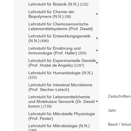
Lehrstuhl für Botanik (N.N.)
(132)
Lehrstuhl für Chemie der
Biopolymere (N.N.)
(38)
Lehrstuhl für Chemosensorische
Lebensmittelsysteme (Prof. Dawid)
Lehrstuhl für Entwicklungsgenetik
(N.N.)
(496)
Lehrstuhl für Ernährung und
Immunologie (Prof. Haller)
(265)
Lehrstuhl für Experimentelle Genetik
(Prof. Hrabé de Angelis)
(1297)
Lehrstuhl für Humanbiologie (N.N.)
(102)
Lehrstuhl für Intestinal Microbiome
(Prof. Stecher-Letsch)
Zeitschriftent
Lehrstuhl für Lebensmittelchemie
und Molekulare Sensorik (Dr. Dawid
komm.)
(739)
Jahr:
Lehrstuhl für Mikrobielle Physiologie
(Prof. Pester)
Band / Volu
Lehrstuhl für Mikrobiologie (N.N.)
(248)