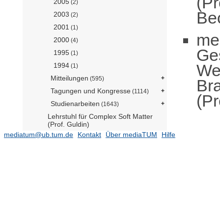
(Pr
2005
(2)
Be
2003
(2)
2001
(1)
me
2000
(4)
Ge
1995
(1)
We
1994
(1)
Mitteilungen
(595)
Br
Tagungen und Kongresse
(1114)
(Pr
Studienarbeiten
(1643)
Lehrstuhl für Complex Soft Matter
(Prof. Guldin)
mediatum@ub.tum.de
Kontakt
Über mediaTUM
Hilfe
Lehrstuhl für Digital Agriculture (Prof.
Asseng)
(127)
Lehrstuhl für Holzwissenschaft
(N.N.)
(137)
Lehrstuhl für Lebensmittel- und Bio-
Prozesstechnik (N.N.)
(423)
Lehrstuhl für
Systemverfahrenstechnik (Prof.
Briesen)
(681)