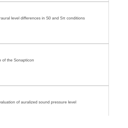
eraural level differences in S0 and Sπ conditions
e of the Sonapticon
valuation of auralized sound pressure level