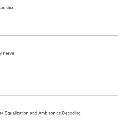
oustics
ry nerve
r Equalization and Ambisonics Decoding