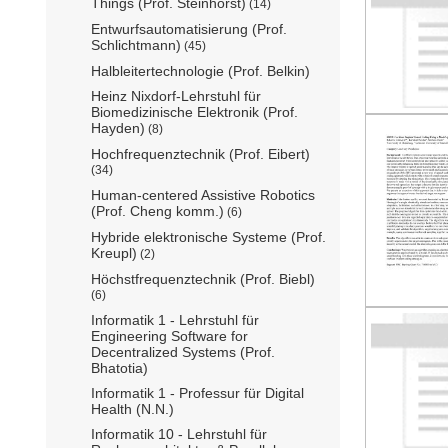
Things (Prof. Steinhorst)
(14)
Entwurfsautomatisierung (Prof.
Schlichtmann)
(45)
Halbleitertechnologie (Prof. Belkin)
Heinz Nixdorf-Lehrstuhl für
Biomedizinische Elektronik (Prof.
Hayden)
(8)
Hochfrequenztechnik (Prof. Eibert)
(34)
Human-centered Assistive Robotics
(Prof. Cheng komm.)
(6)
Hybride elektronische Systeme (Prof.
Kreupl)
(2)
Höchstfrequenztechnik (Prof. Biebl)
(6)
Informatik 1 - Lehrstuhl für
Engineering Software for
Decentralized Systems (Prof.
Bhatotia)
Informatik 1 - Professur für Digital
Health (N.N.)
Informatik 10 - Lehrstuhl für