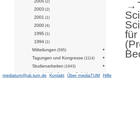
2005
(2)
2003
(2)
Sc
2001
(1)
Sc
2000
(4)
für
1995
(1)
(Pr
1994
(1)
Mitteilungen
Be
(595)
Tagungen und Kongresse
(1114)
Studienarbeiten
(1643)
Lehrstuhl für Complex Soft Matter
mediatum@ub.tum.de
Kontakt
Über mediaTUM
Hilfe
(Prof. Guldin)
Lehrstuhl für Digital Agriculture (Prof.
Asseng)
(127)
Lehrstuhl für Holzwissenschaft
(N.N.)
(137)
Lehrstuhl für Lebensmittel- und Bio-
Prozesstechnik (N.N.)
(423)
Lehrstuhl für
Systemverfahrenstechnik (Prof.
Briesen)
(681)