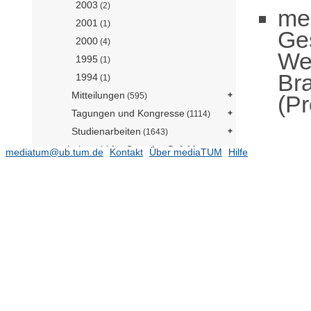
2003
(2)
me
2001
(1)
Ge
2000
(4)
We
1995
(1)
Br
1994
(1)
Mitteilungen
(Pr
(595)
Tagungen und Kongresse
(1114)
Studienarbeiten
(1643)
Lehrstuhl für Complex Soft Matter
mediatum@ub.tum.de
Kontakt
Über mediaTUM
Hilfe
(Prof. Guldin)
Lehrstuhl für Digital Agriculture (Prof.
Asseng)
(127)
Lehrstuhl für Holzwissenschaft
(N.N.)
(137)
Lehrstuhl für Lebensmittel- und Bio-
Prozesstechnik (N.N.)
(423)
Lehrstuhl für
Systemverfahrenstechnik (Prof.
Briesen)
(681)
Professur für Authentizität von