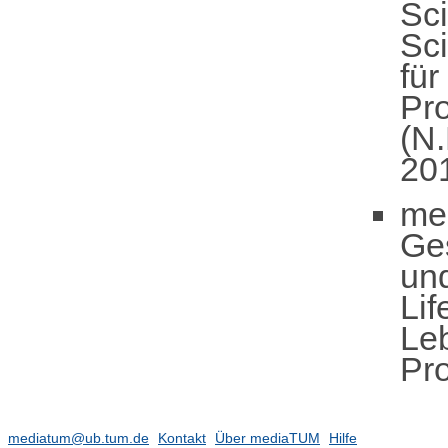
Sc
Sc
für
Pr
(N.
20
me
Ge
un
Lif
Leb
Pro
mediatum@ub.tum.de
Kontakt
Über mediaTUM
Hilfe