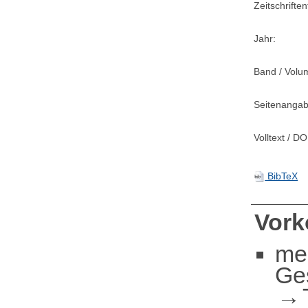
Zeitschriftent
Jahr:
Band / Volu
Seitenangab
Volltext / DO
BibTeX
Vor
me
Ge