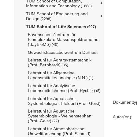
TUM School of Computation,
Information and Technology
(1688)
TUM School of Engineering and
Design
(2298)
TUM School of Life Sciences
(907)
Bayerisches Zentrum für
Biomolekulare Massenspektrometrie
(BayBioMS)
(40)
Gewächshauslaborzentrum Dürnast
Lehrstuhl für Agrarsystemtechnik
(Prof. Bernhardt)
(35)
Lehrstuhl für Allgemeine
Lebensmitteltechnologie (N.N.)
(1)
Lehrstuhl für Analytische
Lebensmittelchemie (Prof. Rychlik)
(5)
Lehrstuhl für Aquatische
Dokumentty
Systembiologie - Iffeldorf (Prof. Geist)
Lehrstuhl für Aquatische
Systembiologie - Weihenstephan
Autor(en):
(Prof. Geist)
(27)
Lehrstuhl für Atmosphärische
Umweltforschung (Prof. Schmid)