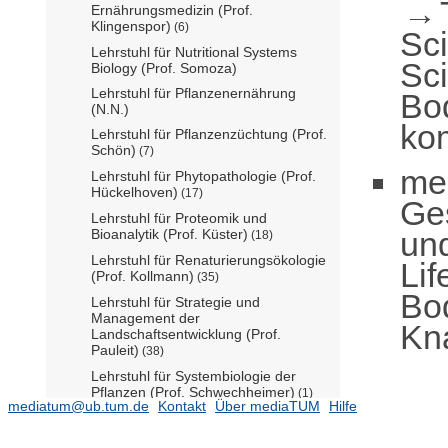
Ernährungsmedizin (Prof.
Klingenspor)
(6)
Sc
Lehrstuhl für Nutritional Systems
Sc
Biology (Prof. Somoza)
Lehrstuhl für Pflanzenernährung
Bo
(N.N.)
ko
Lehrstuhl für Pflanzenzüchtung (Prof.
Schön)
(7)
me
Lehrstuhl für Phytopathologie (Prof.
Hückelhoven)
(17)
Ge
Lehrstuhl für Proteomik und
un
Bioanalytik (Prof. Küster)
(18)
Lehrstuhl für Renaturierungsökologie
Lif
(Prof. Kollmann)
(35)
Bo
Lehrstuhl für Strategie und
Management der
Kn
Landschaftsentwicklung (Prof.
Pauleit)
(38)
Lehrstuhl für Systembiologie der
Pflanzen (Prof. Schwechheimer)
(1)
mediatum@ub.tum.de
Kontakt
Über mediaTUM
Hilfe
Lehrstuhl für
Systemverfahrenstechnik (Prof.