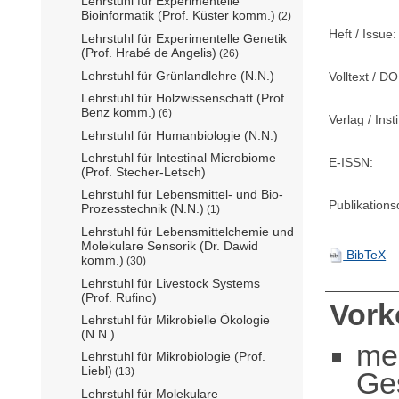
Lehrstuhl für Experimentelle
Bioinformatik (Prof. Küster komm.)
(2)
Heft / Issue:
Lehrstuhl für Experimentelle Genetik
(Prof. Hrabé de Angelis)
(26)
Lehrstuhl für Grünlandlehre (N.N.)
Volltext / DO
Lehrstuhl für Holzwissenschaft (Prof.
Benz komm.)
(6)
Verlag / Insti
Lehrstuhl für Humanbiologie (N.N.)
Lehrstuhl für Intestinal Microbiome
E-ISSN:
(Prof. Stecher-Letsch)
Lehrstuhl für Lebensmittel- und Bio-
Publikation
Prozesstechnik (N.N.)
(1)
Lehrstuhl für Lebensmittelchemie und
Molekulare Sensorik (Dr. Dawid
BibTeX
komm.)
(30)
Lehrstuhl für Livestock Systems
(Prof. Rufino)
Vor
Lehrstuhl für Mikrobielle Ökologie
(N.N.)
me
Lehrstuhl für Mikrobiologie (Prof.
Liebl)
(13)
Ge
Lehrstuhl für Molekulare