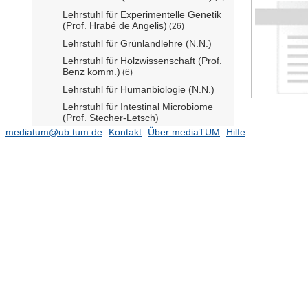
Lehrstuhl für Experimentelle Genetik
(Prof. Hrabé de Angelis)
(26)
Lehrstuhl für Grünlandlehre (N.N.)
Lehrstuhl für Holzwissenschaft (Prof.
Benz komm.)
(6)
Lehrstuhl für Humanbiologie (N.N.)
Lehrstuhl für Intestinal Microbiome
(Prof. Stecher-Letsch)
mediatum@ub.tum.de
Kontakt
Über mediaTUM
Hilfe
Lehrstuhl für Lebensmittel- und Bio-
Prozesstechnik (N.N.)
(1)
Lehrstuhl für Lebensmittelchemie und
Molekulare Sensorik (Dr. Dawid
komm.)
(30)
Lehrstuhl für Livestock Systems
(Prof. Rufino)
Lehrstuhl für Mikrobielle Ökologie
(N.N.)
Lehrstuhl für Mikrobiologie (Prof.
Liebl)
(13)
Lehrstuhl für Molekulare
Ernährungsmedizin (Prof.