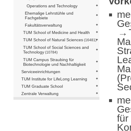
Vor
Operations and Technology
me
Ehemalige Lehrstühle und
Fachgebiete
Ge
Fakultätsverwaltung
TUM School of Medicine and Health
Ma
TUM School of Natural Sciences
(16481)
St
TUM School of Social Sciences and
Technology
(10784)
Le
TUM Campus Straubing für
Biotechnologie und Nachhaltigkeit
Ma
Serviceeinrichtungen
(Pr
TUM Institute for LifeLong Learning
Se
TUM Graduate School
Zentrale Verwaltung
me
Ge
für
Ko