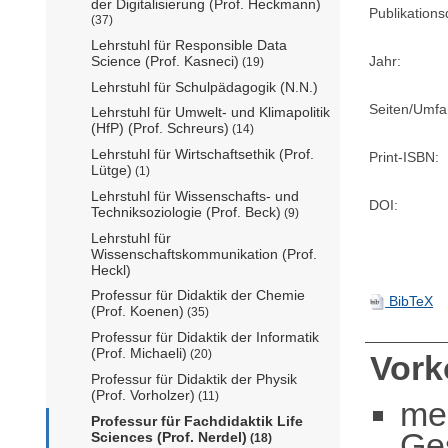
der Digitalisierung (Prof. Heckmann)
Publikation
(37)
Lehrstuhl für Responsible Data
Science (Prof. Kasneci)
Jahr:
(19)
Lehrstuhl für Schulpädagogik (N.N.)
Seiten/Umfa
Lehrstuhl für Umwelt- und Klimapolitik
(HfP) (Prof. Schreurs)
(14)
Lehrstuhl für Wirtschaftsethik (Prof.
Print-ISBN:
Lütge)
(1)
Lehrstuhl für Wissenschafts- und
DOI:
Techniksoziologie (Prof. Beck)
(9)
Lehrstuhl für
Wissenschaftskommunikation (Prof.
Heckl)
Professur für Didaktik der Chemie
BibTeX
(Prof. Koenen)
(35)
Professur für Didaktik der Informatik
(Prof. Michaeli)
(20)
Vor
Professur für Didaktik der Physik
(Prof. Vorholzer)
(11)
me
Professur für Fachdidaktik Life
Ge
Sciences (Prof. Nerdel)
(18)