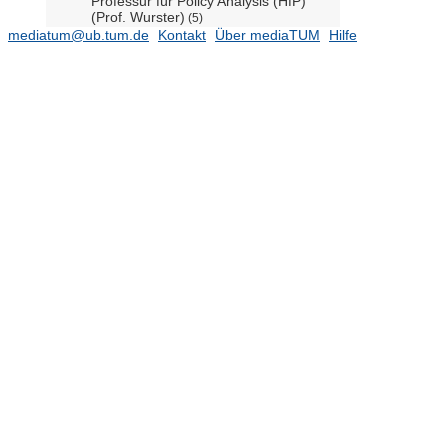
Professur für Policy Analysis (HfP)
(Prof. Wurster)
(5)
mediatum@ub.tum.de
Kontakt
Über mediaTUM
Hilfe
Professur für Political Data Science
(HfP) (Prof. Hegelich)
(6)
Professur für Political Philosophy and
Theory (Prof. Ulbricht komm.)
Professur für Politics of Finance
(N.N.)
Professur für Politische Wissenschaft
(Prof. Hofmann)
Professur für Psychology of Teaching
and Learning (Prof. Holzberger)
(39)
Professur für Schul- und
Unterrichtsforschung (Prof.
Holzberger)
(40)
Professur für Technikdidaktik für das
berufliche Lehramt (Prof. Pittich)
(22)
Professur für Technikgeschichte (Dr.
Reichenberger komm.)
Professur für Wirtschaftspädagogik
(Prof. Förster)
(16)
Professur für Wissenschafts- und