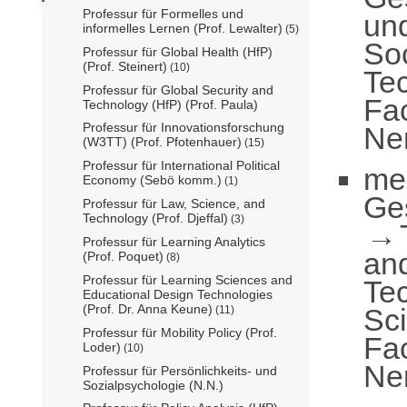
Professur für Formelles und
un
informelles Lernen (Prof. Lewalter)
(5)
So
Professur für Global Health (HfP)
(Prof. Steinert)
(10)
Te
Professur für Global Security and
Fac
Technology (HfP) (Prof. Paula)
Professur für Innovationsforschung
Ne
(W3TT) (Prof. Pfotenhauer)
(15)
Professur für International Political
me
Economy (Sebö komm.)
(1)
Ge
Professur für Law, Science, and
Technology (Prof. Djeffal)
(3)
Professur für Learning Analytics
an
(Prof. Poquet)
(8)
Professur für Learning Sciences and
Te
Educational Design Technologies
(Prof. Dr. Anna Keune)
Sc
(11)
Professur für Mobility Policy (Prof.
Fac
Loder)
(10)
Ne
Professur für Persönlichkeits- und
Sozialpsychologie (N.N.)