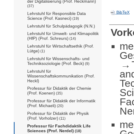
der Digitalisierung (Prof. Heckmann)
(37)
BibTeX
Lehrstuhl für Responsible Data
Science (Prof. Kasneci)
(19)
Lehrstuhl für Schulpädagogik (N.N.)
Vor
Lehrstuhl für Umwelt- und Klimapolitik
(HfP) (Prof. Schreurs)
(14)
me
Lehrstuhl für Wirtschaftsethik (Prof.
Lütge)
(1)
Ge
Lehrstuhl für Wissenschafts- und
Techniksoziologie (Prof. Beck)
(9)
an
Lehrstuhl für
Wissenschaftskommunikation (Prof.
Te
Heckl)
Professur für Didaktik der Chemie
Sc
(Prof. Koenen)
(35)
Fac
Professur für Didaktik der Informatik
(Prof. Michaeli)
(20)
Ne
Professur für Didaktik der Physik
(Prof. Vorholzer)
(11)
me
Professur für Fachdidaktik Life
Ge
Sciences (Prof. Nerdel)
(18)