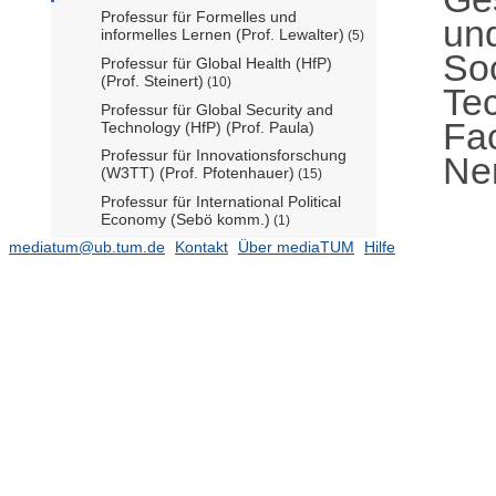
Professur für Formelles und
un
informelles Lernen (Prof. Lewalter)
(5)
So
Professur für Global Health (HfP)
(Prof. Steinert)
(10)
Te
Professur für Global Security and
Fac
Technology (HfP) (Prof. Paula)
Professur für Innovationsforschung
Ne
(W3TT) (Prof. Pfotenhauer)
(15)
Professur für International Political
Economy (Sebö komm.)
(1)
mediatum@ub.tum.de
Kontakt
Über mediaTUM
Hilfe
Professur für Law, Science, and
Technology (Prof. Djeffal)
(3)
Professur für Learning Analytics
(Prof. Poquet)
(8)
Professur für Learning Sciences and
Educational Design Technologies
(Prof. Dr. Anna Keune)
(11)
Professur für Mobility Policy (Prof.
Loder)
(10)
Professur für Persönlichkeits- und
Sozialpsychologie (N.N.)