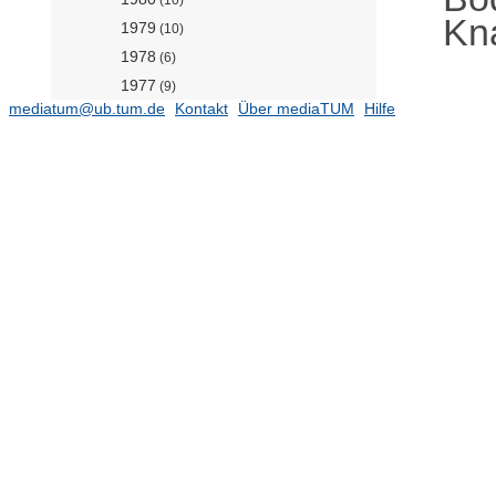
Kn
1979
(10)
1978
(6)
1977
(9)
mediatum@ub.tum.de
Kontakt
Über mediaTUM
Hilfe
1976
(5)
1975
(2)
1974
(6)
1973
(9)
1972
(5)
1971
(1)
1970
(4)
1969
(4)
1968
(5)
1967
(1)
1966
(7)
1965
(2)
1964
(3)
1963
(2)