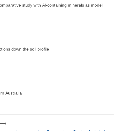
comparative study with Al-containing minerals as model
ions down the soil profile
ern Australia
Nutzungsrechte
Datenschutz
Barrierefreiheit
Impressum