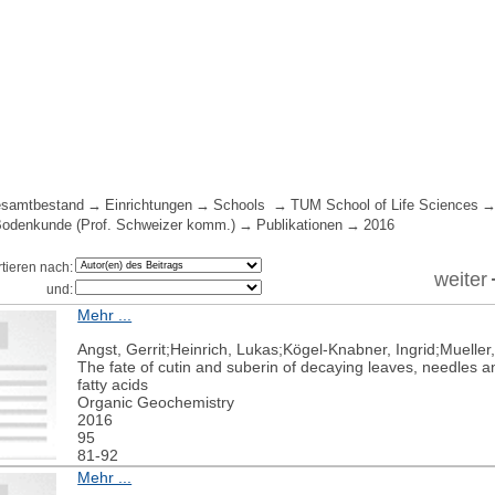
samtbestand
Einrichtungen
Schools
TUM School of Life Sciences
 Bodenkunde (Prof. Schweizer komm.)
Publikationen
2016
rtieren nach:
weiter
und:
Mehr ...
Angst, Gerrit;Heinrich, Lukas;Kögel-Knabner, Ingrid;Mueller
The fate of cutin and suberin of decaying leaves, needles a
fatty acids
Organic Geochemistry
2016
95
81-92
Mehr ...