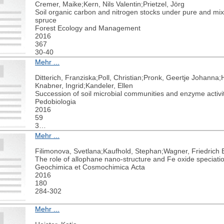
Cremer, Maike;Kern, Nils Valentin;Prietzel, Jörg
Soil organic carbon and nitrogen stocks under pure and mi
spruce
Forest Ecology and Management
2016
367
30-40
Mehr ...
Ditterich, Franziska;Poll, Christian;Pronk, Geertje Johanna
Knabner, Ingrid;Kandeler, Ellen
Succession of soil microbial communities and enzyme activities
Pedobiologia
2016
59
3
93-104
Mehr ...
Filimonova, Svetlana;Kaufhold, Stephan;Wagner, Friedrich 
The role of allophane nano-structure and Fe oxide speciatio
Geochimica et Cosmochimica Acta
2016
180
284-302
Mehr ...