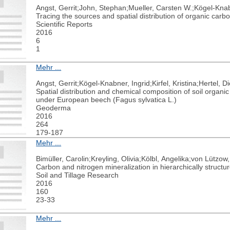
Angst, Gerrit;John, Stephan;Mueller, Carsten W.;Kögel-Kna
Tracing the sources and spatial distribution of organic carb
Scientific Reports
2016
6
1
Mehr ...
Angst, Gerrit;Kögel-Knabner, Ingrid;Kirfel, Kristina;Hertel, D
Spatial distribution and chemical composition of soil organi
under European beech (Fagus sylvatica L.)
Geoderma
2016
264
179-187
Mehr ...
Bimüller, Carolin;Kreyling, Olivia;Kölbl, Angelika;von Lützow
Carbon and nitrogen mineralization in hierarchically structu
Soil and Tillage Research
2016
160
23-33
Mehr ...