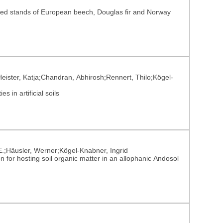
xed stands of European beech, Douglas fir and Norway
;Heister, Katja;Chandran, Abhirosh;Rennert, Thilo;Kögel-
 in artificial soils
E.;Häusler, Werner;Kögel-Knabner, Ingrid
n for hosting soil organic matter in an allophanic Andosol