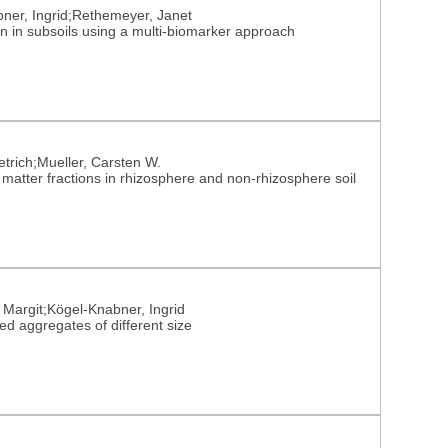
bner, Ingrid;Rethemeyer, Janet
on in subsoils using a multi-biomarker approach
ietrich;Mueller, Carsten W.
c matter fractions in rhizosphere and non-rhizosphere soil
, Margit;Kögel-Knabner, Ingrid
red aggregates of different size