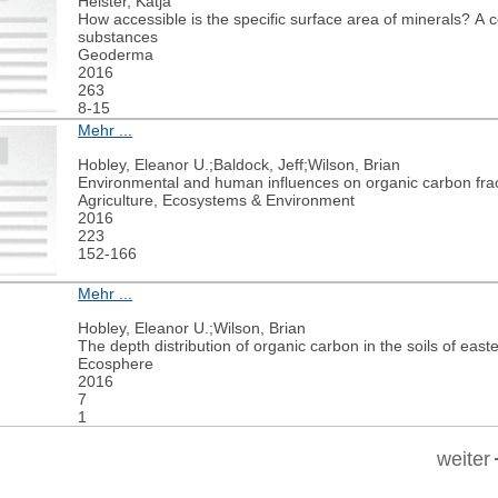
Heister, Katja
How accessible is the specific surface area of minerals? A 
substances
Geoderma
2016
263
8-15
Mehr ...
Hobley, Eleanor U.;Baldock, Jeff;Wilson, Brian
Environmental and human influences on organic carbon fract
Agriculture, Ecosystems & Environment
2016
223
152-166
Mehr ...
Hobley, Eleanor U.;Wilson, Brian
The depth distribution of organic carbon in the soils of east
Ecosphere
2016
7
1
weiter