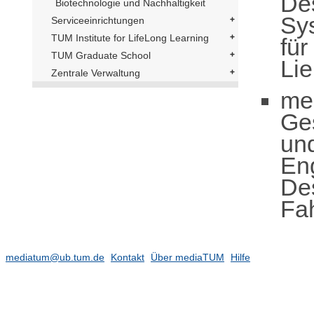
De
Biotechnologie und Nachhaltigkeit
Sy
Serviceeinrichtungen
TUM Institute for LifeLong Learning
für
TUM Graduate School
Li
Zentrale Verwaltung
me
Ge
un
En
De
Fa
mediatum@ub.tum.de
Kontakt
Über mediaTUM
Hilfe