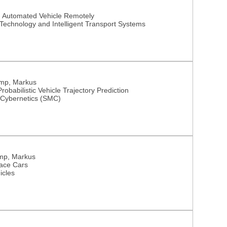
An Automated Vehicle Remotely
 Technology and Intelligent Transport Systems
kamp, Markus
obabilistic Vehicle Trajectory Prediction
 Cybernetics (SMC)
amp, Markus
A Combined LiDAR-Camera Localization for Autonomous Race Cars
icles