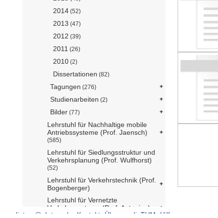
2014
(52)
2013
(47)
2012
(39)
2011
(26)
2010
(2)
Dissertationen
(82)
Tagungen
(276)
Studienarbeiten
(2)
Bilder
(77)
Lehrstuhl für Nachhaltige mobile
Antriebssysteme (Prof. Jaensch)
(585)
Lehrstuhl für Siedlungsstruktur und
Verkehrsplanung (Prof. Wulfhorst)
(52)
Lehrstuhl für Verkehrstechnik (Prof.
Bogenberger)
Lehrstuhl für Vernetzte
Verkehrssysteme (Prof. Antoniou)
mediatum@ub.tum.de
Kontakt
Über mediaTUM
Hilfe
(660)