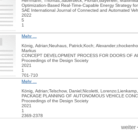
Herrmann, Thomas;Sauerbeck, Florian;Bayerlein, Maximili
Optimization-Based Real-Time-Capable Energy Strategy fo
SAE International Journal of Connected and Automated Veh
2022
5
1
Mehr ...
König, Adrian;Neuhaus, Patrick;Koch; Alexander;chockenho
Markus
CONCEPT DEVELOPMENT PROCESS FOR DOORS OF A
Proceedings of the Design Society
2021
1
701-710
Mehr ...
König, Adrian;Telschow, Daniel;Nicoletti, Lorenzo;Lienkamp
PACKAGE PLANNING OF AUTONOMOUS VEHICLE CON
Proceedings of the Design Society
2021
1
2369-2378
weiter