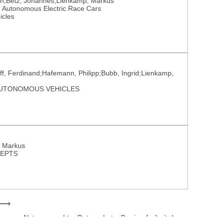
an;Betz, Johannes;Lienkamp, Markus
r Autonomous Electric Race Cars
icles
ff, Ferdinand;Hafemann, Philipp;Bubb, Ingrid;Lienkamp,
UTONOMOUS VEHICLES
, Markus
CEPTS
Nutzungsrechte
Datenschutz
Barrierefreiheit
Impressum