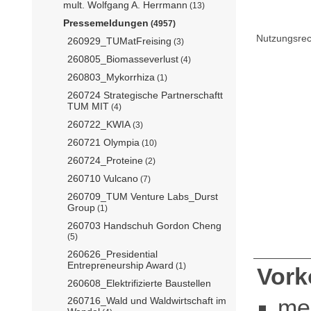
mult. Wolfgang A. Herrmann
(13)
Pressemeldungen
(4957)
Nutzungsrec
260929_TUMatFreising
(3)
260805_Biomasseverlust
(4)
260803_Mykorrhiza
(1)
260724 Strategische Partnerschaftt
TUM MIT
(4)
260722_KWIA
(3)
260721 Olympia
(10)
260724_Proteine
(2)
260710 Vulcano
(7)
260709_TUM Venture Labs_Durst
Group
(1)
260703 Handschuh Gordon Cheng
(5)
260626_Presidential
Entrepreneurship Award
(1)
Vor
260608_Elektrifizierte Baustellen
me
260716_Wald und Waldwirtschaft im