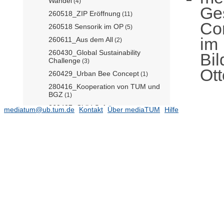
Wandel
(4)
Ge
260518_ZIP Eröffnung
(11)
Co
260518 Sensorik im OP
(5)
im
260611_Aus dem All
(2)
260430_Global Sustainability
Bil
Challenge
(3)
Ot
260429_Urban Bee Concept
(1)
280416_Kooperation von TUM und
BGZ
(1)
260407_Child Safety
(2)
mediatum@ub.tum.de
Kontakt
Über mediaTUM
Hilfe
260402_Visual_Perception_Konnert
h
(3)
260327_Perovskite
(1)
260318_Helicobacter_pylori
(1)
260319_Gezeitenpuls
(1)
260311 Suchroboter
(3)
260318_Themenangebot_150_Eletr
otechnik
(4)
260423_Grüne Städte
(2)