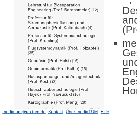
Lehrstuhl für Bioseparation
De
Engineering (Prof. Berensmeier)
(12)
an
Professur für
Strömungsbeeinflussung und
(Pr
Aeroakustik (Prof. Kaltenbach)
(4)
Professur für Systembiotechnologie
me
(Prof. Kremling)
Flugsystemdynamik (Prof. Holzapfel)
Ge
(35)
un
Geodäsie (Prof. Holst)
(16)
En
Geoinformatik (Prof.Kolbe)
(15)
Hochspannungs- und Anlagentechnik
De
(Prof. Koch)
(2)
Ho
Hubschraubertechnologie (Prof.
Hajek / Prof. Yavrucuk)
(10)
Kartographie (Prof. Meng)
(28)
Kommunikation und Navigation (Prof.
mediatum@ub.tum.de
Kontakt
Über mediaTUM
Hilfe
Günther)
Lehrstuhl für Aerodynamik und
Strömungsmechanik (Prof. Adams)
(71)