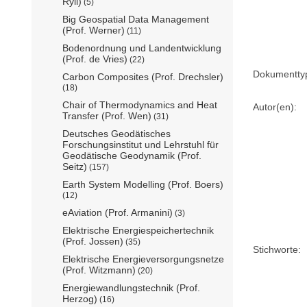
Ryll)
(5)
Big Geospatial Data Management
(Prof. Werner)
(11)
Bodenordnung und Landentwicklung
(Prof. de Vries)
(22)
Dokumentty
Carbon Composites (Prof. Drechsler)
(18)
Chair of Thermodynamics and Heat
Autor(en):
Transfer (Prof. Wen)
(31)
Deutsches Geodätisches
Forschungsinstitut und Lehrstuhl für
Geodätische Geodynamik (Prof.
Seitz)
(157)
Earth System Modelling (Prof. Boers)
(12)
eAviation (Prof. Armanini)
(3)
Elektrische Energiespeichertechnik
(Prof. Jossen)
(35)
Stichworte:
Elektrische Energieversorgungsnetze
(Prof. Witzmann)
(20)
Energiewandlungstechnik (Prof.
Herzog)
(16)