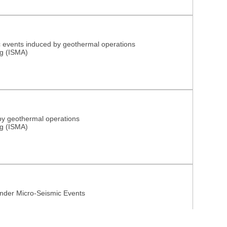
ic events induced by geothermal operations
ng (ISMA)
ude seismicity induced by geothermal operations
ng (ISMA)
under Micro-Seismic Events