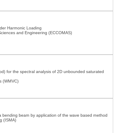
nder Harmonic Loading
 Sciences and Engineering (ECCOMAS)
od) for the spectral analysis of 2D unbounded saturated
ons (WMVC)
 a bending beam by application of the wave based method
ng (ISMA)