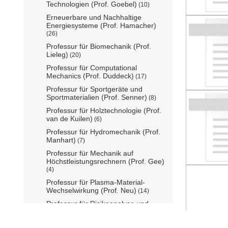
Technologien (Prof. Goebel)
(10)
Erneuerbare und Nachhaltige
Energiesysteme (Prof. Hamacher)
(26)
Professur für Biomechanik (Prof.
Lieleg)
(20)
Professur für Computational
Mechanics (Prof. Duddeck)
(17)
Professur für Sportgeräte und
Sportmaterialien (Prof. Senner)
(8)
Professur für Holztechnologie (Prof.
van de Kuilen)
(6)
Professur für Hydromechanik (Prof.
Manhart)
(7)
Professur für Mechanik auf
Höchstleistungsrechnern (Prof. Gee)
(4)
Professur für Plasma-Material-
Wechselwirkung (Prof. Neu)
(14)
Professur für Risikoanalyse und
Zuverlässigkeit (Prof.Straub)
(39)
Lehrstuhl für Bioseparation