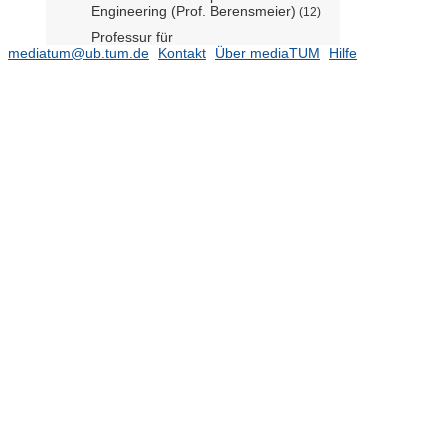
Engineering (Prof. Berensmeier)
(12)
Professur für
mediatum@ub.tum.de
Strömungsbeeinflussung und
Kontakt
Über mediaTUM
Hilfe
Aeroakustik (Prof. Kaltenbach)
(4)
Professur für Systembiotechnologie
(Prof. Kremling)
Flugsystemdynamik (Prof. Holzapfel)
(35)
Geodäsie (Prof. Holst)
(16)
Geoinformatik (Prof.Kolbe)
(15)
Hochspannungs- und Anlagentechnik
(Prof. Koch)
(2)
Hubschraubertechnologie (Prof.
Hajek / Prof. Yavrucuk)
(10)
Kartographie (Prof. Meng)
(28)
Kommunikation und Navigation (Prof.
Günther)
Lehrstuhl für Aerodynamik und
Strömungsmechanik (Prof. Adams)
(71)
Lehrstuhl für Akustik mobiler Systeme