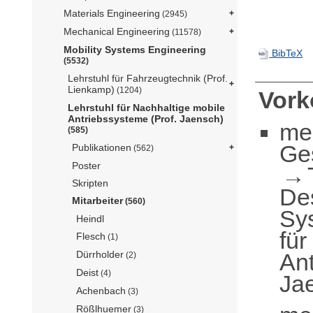
Materials Engineering
(2945)
Mechanical Engineering
(11578)
Mobility Systems Engineering
BibTeX
(5532)
Lehrstuhl für Fahrzeugtechnik (Prof.
Lienkamp)
(1204)
Vor
Lehrstuhl für Nachhaltige mobile
Antriebssysteme (Prof. Jaensch)
me
(585)
Ge
Publikationen
(562)
Poster
Skripten
De
Mitarbeiter
(560)
Sy
Heindl
für
Flesch
(1)
Ant
Dürrholder
(2)
Deist
(4)
Ja
Achenbach
(3)
Rößlhuemer
(3)