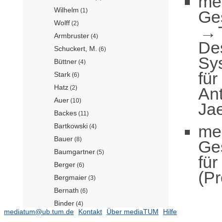
me
Wilhelm
(1)
Ge
Wolff
(2)
Armbruster
(4)
De
Schuckert, M.
(6)
Sy
Büttner
(4)
für
Stark
(6)
Hatz
Ant
(2)
Auer
(10)
Ja
Backes
(11)
me
Bartkowski
(4)
Bauer
(8)
Ge
Baumgartner
(5)
fü
Berger
(6)
(Pr
Bergmaier
(3)
Bernath
(6)
Binder
(4)
mediatum@ub.tum.de
Kontakt
Über mediaTUM
Hilfe
Birner
(6)