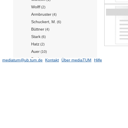
Wolff
(2)
Armbruster
(4)
Schuckert, M.
(6)
Büttner
(4)
Stark
(6)
Hatz
(2)
Auer
(10)
Backes
(11)
mediatum@ub.tum.de
Kontakt
Über mediaTUM
Hilfe
Bartkowski
(4)
Bauer
(8)
Baumgartner
(5)
Berger
(6)
Bergmaier
(3)
Bernath
(6)
Binder
(4)
Birner
(6)
Blochum
(13)