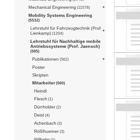
Mechanical Engineering
(11578)
Mobility Systems Engineering
(5532)
Lehrstuhl für Fahrzeugtechnik (Prof.
Lienkamp)
(1204)
Lehrstuhl für Nachhaltige mobile
Antriebssysteme (Prof. Jaensch)
(585)
Publikationen
(562)
Poster
Skripten
Mitarbeiter
(560)
Heindl
Flesch
(1)
Dürrholder
(2)
Deist
(4)
Achenbach
(3)
Rößlhuemer
(3)
Wilhelm
(1)