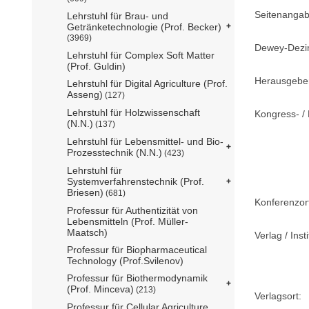
Seitenangab
Lehrstuhl für Brau- und
Getränketechnologie (Prof. Becker)
(3969)
Dewey-Dezima
Lehrstuhl für Complex Soft Matter
(Prof. Guldin)
Herausgebe
Lehrstuhl für Digital Agriculture (Prof.
Asseng)
(127)
Lehrstuhl für Holzwissenschaft
Kongress- / 
(N.N.)
(137)
Lehrstuhl für Lebensmittel- und Bio-
Prozesstechnik (N.N.)
(423)
Lehrstuhl für
Systemverfahrenstechnik (Prof.
Briesen)
(681)
Konferenzor
Professur für Authentizität von
Lebensmitteln (Prof. Müller-
Maatsch)
Verlag / Insti
Professur für Biopharmaceutical
Technology (Prof.Svilenov)
Professur für Biothermodynamik
(Prof. Minceva)
(213)
Verlagsort:
Professur für Cellular Agriculture