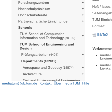
Jahr:
Forschungszentren
Heft / Issue:
Hochschulpräsidium
Seitenangab
Hochschulreferate
TUM Einrich
Partnerschaftliche Einrichtungen
Format:
Schools
TUM School of Computation,
BibTeX
Information and Technology
(50130)
TUM School of Engineering and
Design
Vorkommen
Prüfungsarbeiten
mediaT
(4404)
Engine
Departments
(102015)
mediaT
Aerospace and Geodesy
(15574)
Lienka
Architecture
Civil and Environmental Engineering
mediatum@ub.tum.de
Kontakt
Über mediaTUM
Hilfe
(12289)
Energy and Process Engineering
(14052)
Engineering Physics and
Computation
(5076)
Materials Engineering
(2945)