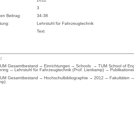
2012
3
en Beitrag:
34-38
tung:
Lehrstuhl für Fahrzeugtechnik
Text
:
UM Gesamtbestand
Einrichtungen
Schools
TUM School of Eng
ering
Lehrstuhl für Fahrzeugtechnik (Prof. Lienkamp)
Publikatione
UM Gesamtbestand
Hochschulbibliographie
2012
Fakultäten
mp)