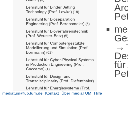
Arc
Lehrstuhl für Binder Jetting
Technology (Prof. Lowke)
(18)
Pet
Lehrstuhl für Bioseparation
Engineering (Prof. Berensmeier)
(6)
me
Lehrstuhl für Bioverfahrenstechnik
Ge
(Prof. Weuster-Botz)
(5)
Lehrstuhl für Computergestützte
Modellierung und Simulation (Prof.
Borrmann)
De
(62)
Lehrstuhl für Cyber-Physical Systems
für
in Production Engineering (Prof.
Caccamo)
(1)
Pet
Lehrstuhl für Design and
Transdisciplinarity (Prof. Diefenthaler)
Lehrstuhl für Energiesysteme (Prof.
Spliethoff)
mediatum@ub.tum.de
(54)
Kontakt
Über mediaTUM
Hilfe
Lehrstuhl für Entwerfen und
Gestalten (Prof. Graff)
Lehrstuhl für Entwerfen und
Konstruieren (Prof. Nagler)
(5)
Lehrstuhl für Ergonomie (Prof.