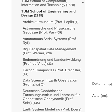
TUM School of Computation,
Information and Technology
(1688)
TUM School of Engineering and
Design
(2298)
Architekturmuseum (Prof. Lepik)
(1)
Astronomische und Physikalische
Geodäsie (Prof. Pail)
(69)
Autonomous Aerial Systems (Prof.
Ryll)
Big Geospatial Data Management
(Prof. Werner)
(28)
Bodenordnung und Landentwicklung
(Prof. de Vries)
(33)
Carbon Composites (Prof. Drechsler)
(14)
Data Science in Earth Observation
Dokumentty
(Prof. Zhu)
(6)
Deutsches Geodätisches
Forschungsinstitut und Lehrstuhl für
Autor(en):
Geodätische Geodynamik (Prof.
Seitz)
(145)
Earth System Modelling (Prof. Boers)