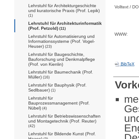
Lehrstuhl für Architekturgeschichte
Volltext / DO
und kuratorische Praxis (Prof. Lepik)
(1)
Lehrstuhl für Architekturinformatik
(Prof. Petzold)
(11)
WWW:
Lehrstuhl für Automatisierung und
Informationssysteme (Prof. Vogel-
Heuser)
(23)
Lehrstuhl für Baugeschichte,
Bauforschung und Denkmalpflege
BibTeX
(Prof. von Kienlin)
Lehrstuhl für Baumechanik (Prof.
Müller)
(16)
Vor
Lehrstuhl für Bauphysik (Prof.
Sedlbauer)
(1)
me
Lehrstuhl für
Bauprozessmanagement (Prof.
Ge
Nübel)
(4)
un
Lehrstuhl für Betriebswissenschaften
und Montagetechnik (Prof. Reuter)
En
(42)
Lehrstuhl für Bildende Kunst (Prof.
De
Haase)
(3)