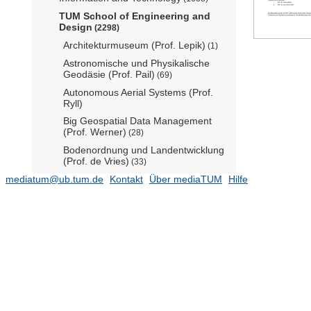
TUM School of Engineering and
Design
(2298)
Architekturmuseum (Prof. Lepik)
(1)
Astronomische und Physikalische
Geodäsie (Prof. Pail)
(69)
Autonomous Aerial Systems (Prof.
Ryll)
Big Geospatial Data Management
(Prof. Werner)
(28)
Bodenordnung und Landentwicklung
(Prof. de Vries)
(33)
mediatum@ub.tum.de
Carbon Composites (Prof. Drechsler)
Kontakt
Über mediaTUM
Hilfe
(14)
Data Science in Earth Observation
(Prof. Zhu)
(6)
Deutsches Geodätisches
Forschungsinstitut und Lehrstuhl für
Geodätische Geodynamik (Prof.
Seitz)
(145)
Earth System Modelling (Prof. Boers)
(30)