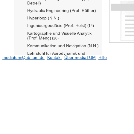
Detrell)
Hydraulic Engineering (Prof. Rüther)
Hyperloop (N.N.)
Ingenieurgeodäsie (Prof. Holst)
(14)
Kartographie und Visuelle Analytik
(Prof. Meng)
(20)
Kommunikation und Navigation (N.N.)
Lehrstuhl für Aerodynamik und
mediatum@ub.tum.de
Kontakt
Über mediaTUM
Hilfe
Strömungsmechanik (Prof. Adams)
(77)
Lehrstuhl für Akustik mobiler Systeme
(Prof. Marburg)
(47)
Lehrstuhl für Angewandte Mechanik
(Prof. Rixen)
(30)
Lehrstuhl für Anlagen- und
Prozesstechnik (Prof. Klein)
(44)
Lehrstuhl für Architectural Design and
Participation (Prof. Kéré)
Lehrstuhl für Architecture and Timber
Construction (Prof. Birk)
(11)
Lehrstuhl für Architekturgeschichte