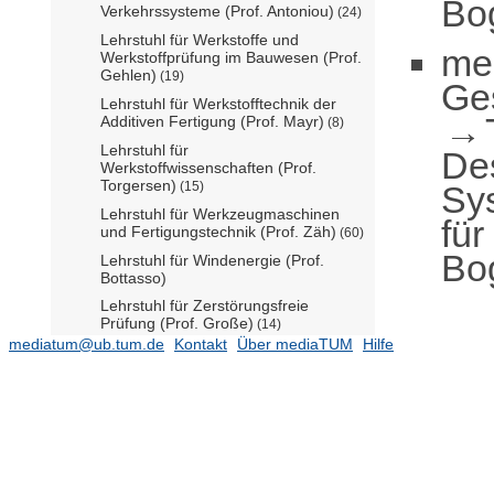
Bo
Verkehrssysteme (Prof. Antoniou)
(24)
Lehrstuhl für Werkstoffe und
me
Werkstoffprüfung im Bauwesen (Prof.
Gehlen)
(19)
Ge
Lehrstuhl für Werkstofftechnik der
Additiven Fertigung (Prof. Mayr)
(8)
Lehrstuhl für
De
Werkstoffwissenschaften (Prof.
Torgersen)
Sy
(15)
Lehrstuhl für Werkzeugmaschinen
für
und Fertigungstechnik (Prof. Zäh)
(60)
Bo
Lehrstuhl für Windenergie (Prof.
Bottasso)
Lehrstuhl für Zerstörungsfreie
Prüfung (Prof. Große)
(14)
mediatum@ub.tum.de
Kontakt
Über mediaTUM
Hilfe
Lehrstuhl und Prüfamt für
Verkehrswegebau (Prof.
Freudenstein)
(12)
Luftfahrtsysteme (Prof. Hornung)
(10)
Lunare und Planetare Exploration
(Prof. Reiß)
(11)
Methodik der Fernerkundung (Dr.