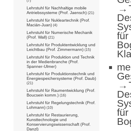
(7)
Lehrstuhl für Nachhaltige mobile
Antriebssysteme (Prof. Jaensch)
(21)
De
Lehrstuhl für Nukleartechnik (Prof.
Sy
Macián-Juan)
(4)
für
Lehrstuhl für Numerische Mechanik
(Prof. Wall)
(21)
Bo
Lehrstuhl für Produktentwicklung und
Leichtbau (Prof. Zimmermann)
(15)
Kl
Lehrstuhl für Produktion und Technik
in der Medienbranche (Prof.
me
Spanner-Ulmer)
Ge
Lehrstuhl für Produktionstechnik und
Energiespeichersysteme (Prof. Daub)
(21)
Lehrstuhl für Raumentwicklung (Prof.
De
Boucsein komm.)
(16)
Sy
Lehrstuhl für Regelungstechnik (Prof.
Lohmann)
(10)
für
Lehrstuhl für Restaurierung,
Bo
Kunsttechnologie und
Konservierungswissenschaft (Prof.
Danzl)