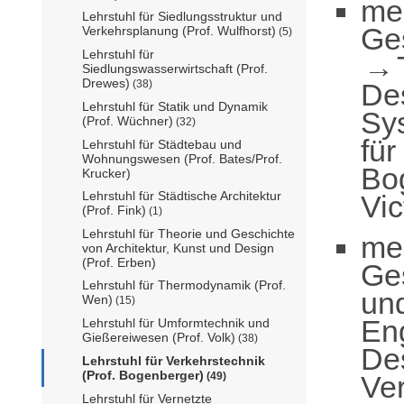
me
Lehrstuhl für Siedlungsstruktur und
Ge
Verkehrsplanung (Prof. Wulfhorst)
(5)
Lehrstuhl für
Siedlungswasserwirtschaft (Prof.
Drewes)
De
(38)
Lehrstuhl für Statik und Dynamik
Sy
(Prof. Wüchner)
(32)
für
Lehrstuhl für Städtebau und
Wohnungswesen (Prof. Bates/Prof.
Bo
Krucker)
Lehrstuhl für Städtische Architektur
Vic
(Prof. Fink)
(1)
Lehrstuhl für Theorie und Geschichte
me
von Architektur, Kunst und Design
(Prof. Erben)
Ge
Lehrstuhl für Thermodynamik (Prof.
un
Wen)
(15)
En
Lehrstuhl für Umformtechnik und
Gießereiwesen (Prof. Volk)
(38)
De
Lehrstuhl für Verkehrstechnik
(Prof. Bogenberger)
Ver
(49)
Lehrstuhl für Vernetzte