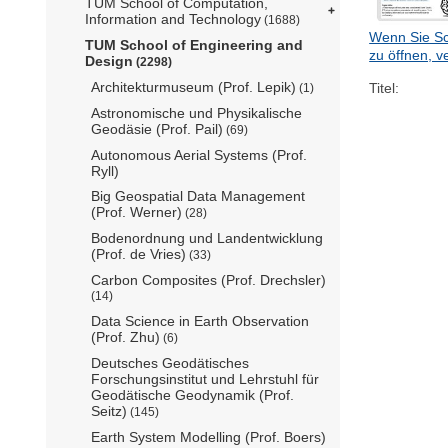
TUM School of Computation,
Information and Technology
(1688)
Wenn Sie Sc
TUM School of Engineering and
zu öffnen, v
Design
(2298)
Architekturmuseum (Prof. Lepik)
Titel:
(1)
Astronomische und Physikalische
Geodäsie (Prof. Pail)
(69)
Autonomous Aerial Systems (Prof.
Ryll)
Big Geospatial Data Management
(Prof. Werner)
(28)
Bodenordnung und Landentwicklung
(Prof. de Vries)
(33)
Carbon Composites (Prof. Drechsler)
(14)
Data Science in Earth Observation
(Prof. Zhu)
(6)
Deutsches Geodätisches
Forschungsinstitut und Lehrstuhl für
Geodätische Geodynamik (Prof.
Seitz)
(145)
Earth System Modelling (Prof. Boers)