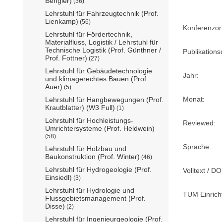
Bengler)
(36)
Lehrstuhl für Fahrzeugtechnik (Prof.
Lienkamp)
(56)
Konferenzor
Lehrstuhl für Fördertechnik,
Materialfluss, Logistik / Lehrstuhl für
Technische Logistik (Prof. Günthner /
Publikation
Prof. Fottner)
(27)
Lehrstuhl für Gebäudetechnologie
Jahr:
und klimagerechtes Bauen (Prof.
Auer)
(5)
Monat:
Lehrstuhl für Hangbewegungen (Prof.
Krautblatter) (W3 Full)
(1)
Lehrstuhl für Hochleistungs-
Reviewed:
Umrichtersysteme (Prof. Heldwein)
(58)
Sprache:
Lehrstuhl für Holzbau und
Baukonstruktion (Prof. Winter)
(46)
Lehrstuhl für Hydrogeologie (Prof.
Volltext / DO
Einsiedl)
(3)
Lehrstuhl für Hydrologie und
TUM Einrich
Flussgebietsmanagement (Prof.
Disse)
(2)
Lehrstuhl für Ingenieurgeologie (Prof.