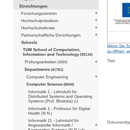
Einrichtungen
Forschungszentren
Hochschulpräsidium
Hochschulreferate
Partnerschaftliche Einrichtungen
Schools
Wenn Sie Sc
TUM School of Computation,
zu öffnen, v
Information and Technology
(50134)
Titel:
Prüfungsarbeiten
(3869)
Departments
(41761)
Computer Engineering
Computer Science
(8044)
Informatik 1 - Lehrstuhl für
Distributed Systems and Operating
Systems (Prof. Bhatotia)
(1)
Informatik 1 - Professur für Digital
Health (N.N.)
Informatik 11 - Lehrstuhl für
Dokumentty
Angewandte Informatik /
Kooperative Systeme (N.N.)
(4)