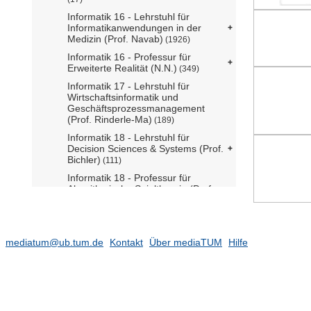
Informatik 16 - Lehrstuhl für
Informatikanwendungen in der
Medizin (Prof. Navab)
(1926)
Informatik 16 - Professur für
Erweiterte Realität (N.N.)
(349)
Informatik 17 - Lehrstuhl für
Wirtschaftsinformatik und
Geschäftsprozessmanagement
(Prof. Rinderle-Ma)
(189)
Informatik 18 - Lehrstuhl für
Decision Sciences & Systems (Prof.
Bichler)
(111)
Informatik 18 - Professur für
Algorithmische Spieltheorie (Prof.
Brandt)
Informatik 18 - Professur für
Decision Analytics (Prof. Etesami)
mediatum@ub.tum.de
Kontakt
Über mediaTUM
Hilfe
Informatik 19 - Lehrstuhl für
Software Engineering betrieblicher
Informationssysteme (Prof. Matthes)
(13)
Informatik 19 - Professur für Legal
Tech (Prof. Grabmair)