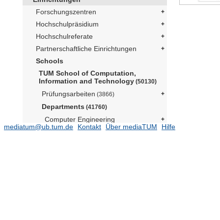
Forschungszentren
Hochschulpräsidium
Hochschulreferate
Partnerschaftliche Einrichtungen
Schools
TUM School of Computation,
Information and Technology
(50130)
Prüfungsarbeiten
(3866)
Departments
(41760)
Computer Engineering
mediatum@ub.tum.de
Kontakt
Über mediaTUM
Hilfe
Computer Science
(8044)
Informatik 1 - Lehrstuhl für
Distributed Systems and Operating
Systems (Prof. Bhatotia)
(1)
Informatik 1 - Professur für Digital
Health (N.N.)
Informatik 11 - Lehrstuhl für
Angewandte Informatik /
Kooperative Systeme (N.N.)
(4)