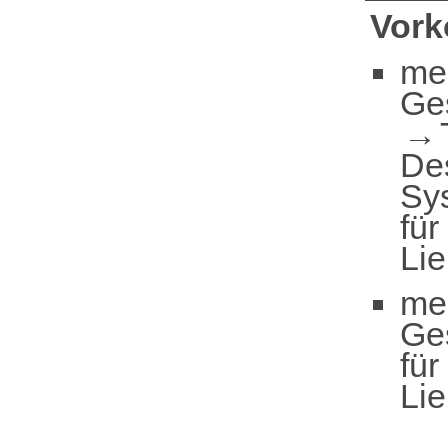
Vor
me
Ge
De
Sy
für
Li
me
Ge
für
Li