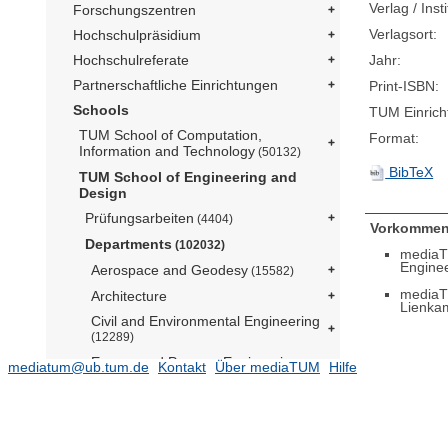
Verlag / Insti
Forschungszentren
Verlagsort:
Hochschulpräsidium
Jahr:
Hochschulreferate
Partnerschaftliche Einrichtungen
Print-ISBN:
Schools
TUM Einrich
TUM School of Computation,
Format:
Information and Technology
(50132)
BibTeX
TUM School of Engineering and
Design
Prüfungsarbeiten
(4404)
Vorkommen
Departments
(102032)
mediaT
Engine
Aerospace and Geodesy
(15582)
mediaT
Architecture
Lienka
Civil and Environmental Engineering
(12289)
Energy and Process Engineering
mediatum@ub.tum.de
Kontakt
Über mediaTUM
Hilfe
(14052)
Engineering Physics and
Computation
(5077)
Materials Engineering
(2945)