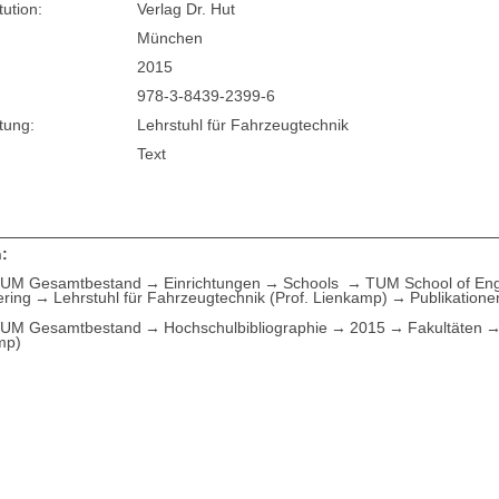
tution:
Verlag Dr. Hut
München
2015
978-3-8439-2399-6
tung:
Lehrstuhl für Fahrzeugtechnik
Text
:
UM Gesamtbestand
Einrichtungen
Schools
TUM School of Eng
ering
Lehrstuhl für Fahrzeugtechnik (Prof. Lienkamp)
Publikatione
UM Gesamtbestand
Hochschulbibliographie
2015
Fakultäten
mp)