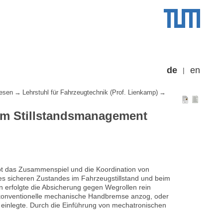
de
en
esen
Lehrstuhl für Fahrzeugtechnik (Prof. Lienkamp)
im Stillstandsmanagement
t das Zusammenspiel und die Koordination von
s sicheren Zustandes im Fahrzeugstillstand und beim
 erfolgte die Absicherung gegen Wegrollen rein
 konventionelle mechanische Handbremse anzog, oder
“ einlegte. Durch die Einführung von mechatronischen