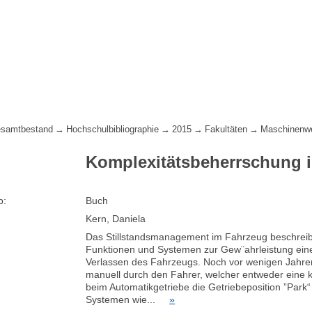
samtbestand
Hochschulbibliographie
2015
Fakultäten
Maschinenw
Komplexitätsbeherrschung 
p:
Buch
Kern, Daniela
Das Stillstandsmanagement im Fahrzeug beschreib
Funktionen und Systemen zur Gew¨ahrleistung eine
Verlassen des Fahrzeugs. Noch vor wenigen Jahren
manuell durch den Fahrer, welcher entweder eine
beim Automatikgetriebe die Getriebeposition ”Park
Systemen wie...
»