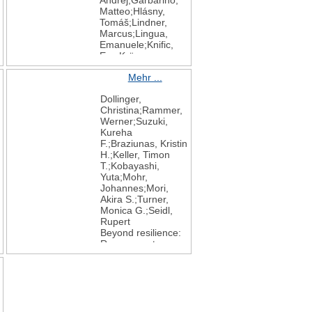
Andrej;Garbarino,
Matteo;Hlásny,
Tomáš;Lindner,
Marcus;Lingua,
Emanuele;Knific,
Eva;Krüger,
Kirsten;Marangon,
Mehr ...
Davide;Morresi,
Donato;Mulec,
Dollinger,
Katarina;Nagel,
Christina;Rammer,
Thomas A.;Potterf,
Werner;Suzuki,
Maria;Stritih,
Kureha
Jernej;Thom,
F.;Braziunas, Kristin
Dominik;Welling,
H.;Keller, Timon
Daan;Seidl, Rupert
T.;Kobayashi,
Can “Closer-to-
Yuta;Mohr,
Nature” Forest
Johannes;Mori,
Management
Akira S.;Turner,
Sustain Biodiversity
Monica G.;Seidl,
and Ecosystem
Rupert
Services in an
Beyond resilience:
Uncertain Future?
Responses to
Lessons from
changing climate
Central Europe
and disturbance
Current Forestry
regimes in
Reports
temperate forest
2026
landscapes across
12
,
the Northern