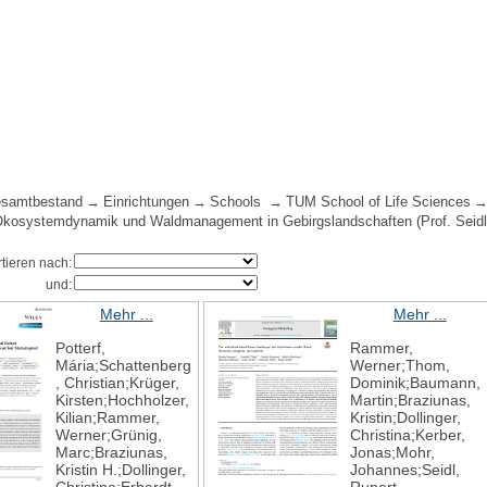
samtbestand
Einrichtungen
Schools
TUM School of Life Sciences
 Ökosystemdynamik und Waldmanagement in Gebirgslandschaften (Prof. Seidl
rtieren nach:
und:
Mehr ...
Mehr ...
Potterf,
Rammer,
Mária;Schattenberg
Werner;Thom,
, Christian;Krüger,
Dominik;Baumann,
Kirsten;Hochholzer,
Martin;Braziunas,
Kilian;Rammer,
Kristin;Dollinger,
Werner;Grünig,
Christina;Kerber,
Marc;Braziunas,
Jonas;Mohr,
Kristin H.;Dollinger,
Johannes;Seidl,