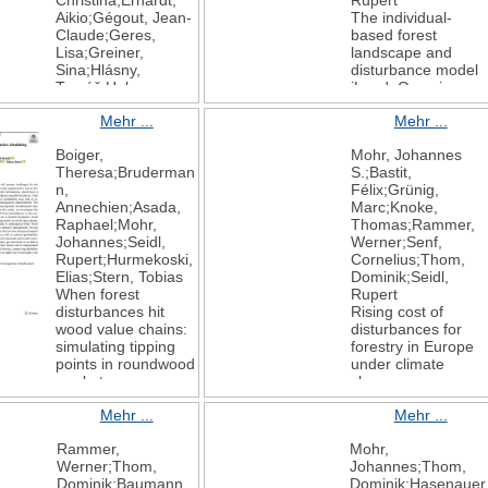
Christina;Erhardt,
Rupert
Aikio;Gégout, Jean‐
The individual-
Claude;Geres,
based forest
Lisa;Greiner,
landscape and
Sina;Hlásny,
disturbance model
Tomáš;Huber,
iLand: Overview,
Anne;Kerber,
progress, and
Mehr ...
Mehr ...
Jonas;Lecina‐Diaz,
outlook
Judit;Mandl,
Ecological
Boiger,
Mohr, Johannes
Lisa;Modlinger,
Modelling
Theresa;Bruderman
S.;Bastit,
Roman;Mohr,
2024
n,
Félix;Grünig,
Johannes S.;Müller,
495
Annechien;Asada,
Marc;Knoke,
Jörg;Mazón, Miguel
110785
Raphael;Mohr,
Thomas;Rammer,
Muñoz;Pinto,
Johannes;Seidl,
Werner;Senf,
Paulina E.;Richter,
Rupert;Hurmekoski,
Cornelius;Thom,
Tobias;Seibold,
Elias;Stern, Tobias
Dominik;Seidl,
Sebastian;Senf,
When forest
Rupert
Cornelius;Serra‐
disturbances hit
Rising cost of
Diaz, Josep
wood value chains:
disturbances for
M.;Stritih,
simulating tipping
forestry in Europe
Ana;Thom,
points in roundwood
under climate
Dominik;Viana‐
markets
change
Soto, Alba;Zou,
Mitigation and
Nature Climate
Jiayun;Seidl, Rupert
Mehr ...
Mehr ...
Adaptation
Change
Tree Regeneration
Strategies for
2025
After
Rammer,
Mohr,
Global Change
15
Unprecedented
Werner;Thom,
Johannes;Thom,
2025
10
Forest Disturbances
Dominik;Baumann,
Dominik;Hasenauer
30
1078-1083