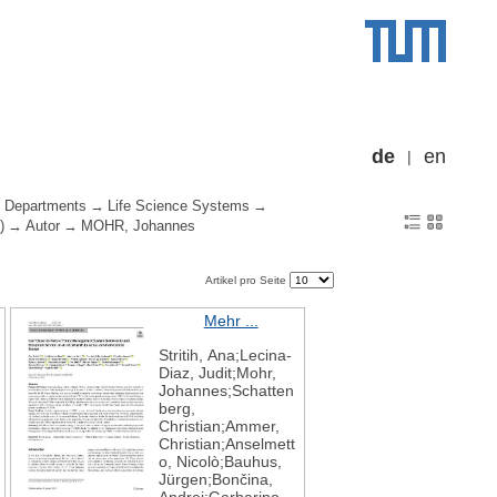
de
en
Departments
Life Science Systems
)
Autor
MOHR, Johannes
Artikel pro Seite
Mehr ...
Stritih, Ana;Lecina-
Diaz, Judit;Mohr,
Johannes;Schatten
berg,
Christian;Ammer,
Christian;Anselmett
o, Nicolò;Bauhus,
Jürgen;Bončina,