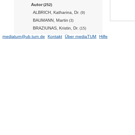
Autor
(252)
ALBRICH, Katharina, Dr.
(9)
BAUMANN, Martin
(3)
BRAZIUNAS, Kristin, Dr.
(15)
CUEVA, Jorge, Dr.
mediatum@ub.tum.de
Kontakt
Über mediaTUM
(1)
Hilfe
DOLLINGER, Christina
(10)
EBNER, Manuel, Dr.
(3)
EGGERS, Juliana
(2)
ERHARDT, Aikio
(3)
FELBERMEIER, Bernhard, Dr.
(1)
FERRER VELASCO, Rubén
(3)
FISCHER, Fabian, Dr.
(4)
FRÜHHOLZ, Kilian
(2)
GERES, Lisa
(11)
GREINER, Sina
(2)
GRÜNIG, Marc, Dr.
(4)
GÜNTER, Sven, PD Dr.
(3)