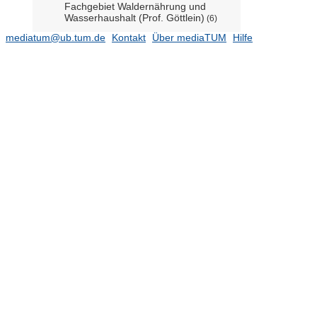
Fachgebiet Waldernährung und
Wasserhaushalt (Prof. Göttlein)
(6)
Fachgebiet Waldinventur und
mediatum@ub.tum.de
Kontakt
Über mediaTUM
Hilfe
nachhaltige Nutzung (Prof. Knoke)
(19)
Lehrstuhl für Agrarsystemtechnik
(Prof. Bernhardt)
(39)
Lehrstuhl für Allgemeine
Lebensmitteltechnologie (Prof. Engel)
(10)
Lehrstuhl für Analytische
Lebensmittelchemie (Prof. Rychlik)
(6)
Lehrstuhl für Aquatische
Systembiologie (Prof. Geist)
Lehrstuhl für Atmosphärische
Umweltforschung (Prof. Schmid
Hans-Peter)
Lehrstuhl für Biochemische
Pflanzenpathologie (Prof. Durner)
(5)
Lehrstuhl für Biofunktionalität der
Lebensmittel (Prof. Haller)
(13)
Lehrstuhl für Biologische Chemie
(Prof. Skerra)