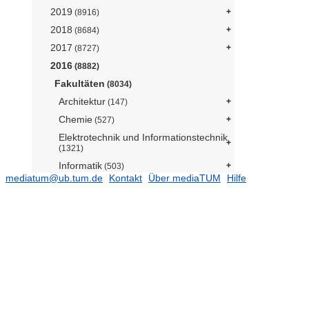
2019
(8916)
2018
(8684)
2017
(8727)
2016
(8882)
Fakultäten
(8034)
Architektur
(147)
Chemie
(527)
Elektrotechnik und Informationstechnik
(1321)
Informatik
(503)
mediatum@ub.tum.de
Kontakt
Über mediaTUM
Hilfe
Bau Geo Umwelt
(899)
Maschinenwesen
(1430)
Mathematik
(186)
Medizin
(606)
Physik
(238)
Sport- und
Gesundheitswissenschaften
(278)
TUM School of Education
(113)