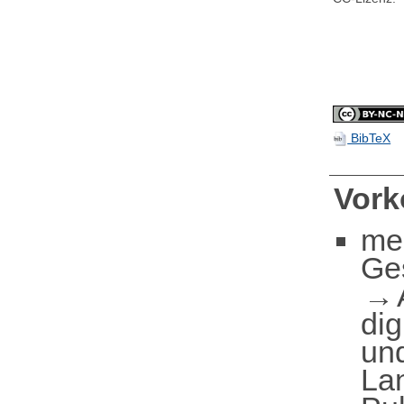
BibTeX
Vor
me
Ge
dig
und
La