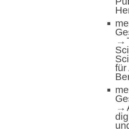
Pub
He
me
Ge
Sc
Sc
für
Be
me
Ge
dig
und