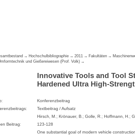
samtbestand
Hochschulbibliographie
2011
Fakultäten
Maschinenw
 Umformtechnik und Gießereiwesen (Prof. Volk)
Innovative Tools and Tool St
Hardened Ultra High-Streng
p:
Konferenzbeitrag
erenzbeitrags:
Textbeitrag / Aufsatz
Hirsch, M.; Krönauer, B.; Golle, R.; Hoffmann, H.; G
en Beitrag:
123-128
One substantial goal of modern vehicle construction