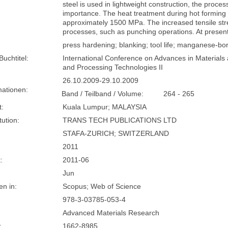
steel is used in lightweight construction, the proce
importance. The heat treatment during hot forming p
approximately 1500 MPa. The increased tensile st
processes, such as punching operations. At prese
press hardening; blanking; tool life; manganese-bo
Buchtitel:
International Conference on Advances in Materials
and Processing Technologies II
26.10.2009-29.10.2009
mationen:
Band / Teilband / Volume:
264 - 265
t:
Kuala Lumpur; MALAYSIA
tution:
TRANS TECH PUBLICATIONS LTD
STAFA-ZURICH; SWITZERLAND
2011
:
2011-06
Jun
n in:
Scopus; Web of Science
978-3-03785-053-4
Advanced Materials Research
:
1662-8985