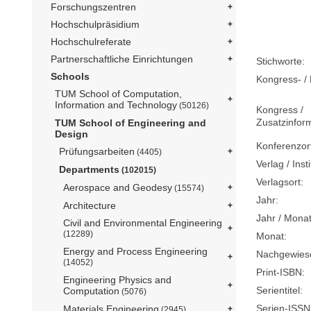
Forschungszentren
Hochschulpräsidium
Hochschulreferate
Partnerschaftliche Einrichtungen
Stichworte:
Schools
Kongress- / 
TUM School of Computation,
Information and Technology
(50126)
Kongress /
Zusatzinfor
TUM School of Engineering and
Design
Konferenzor
Prüfungsarbeiten
(4405)
Verlag / Insti
Departments
(102015)
Verlagsort:
Aerospace and Geodesy
(15574)
Jahr:
Architecture
Jahr / Monat
Civil and Environmental Engineering
(12289)
Monat:
Energy and Process Engineering
Nachgewiese
(14052)
Print-ISBN:
Engineering Physics and
Serientitel:
Computation
(5076)
Serien-ISSN
Materials Engineering
(2945)