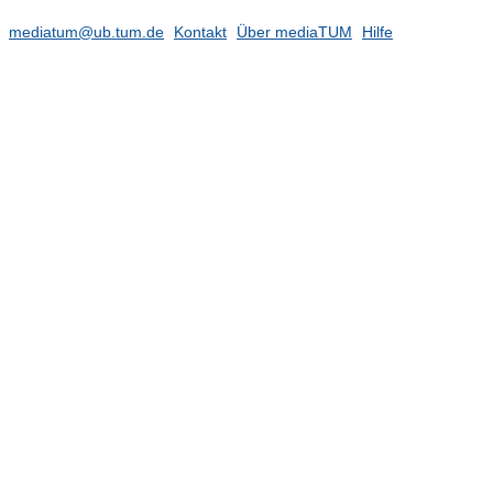
2019
(41)
mediatum@ub.tum.de
Kontakt
Über mediaTUM
Hilfe
1974
(1)
1976
(2)
1985
(5)
1989
(4)
1993
(1)
1995
(1)
1996
(1)
1997
(6)
1998
(10)
1999
(4)
2000
(2)
2001
(5)
2002
(6)
2003
(9)
2004
(5)
2005
(6)