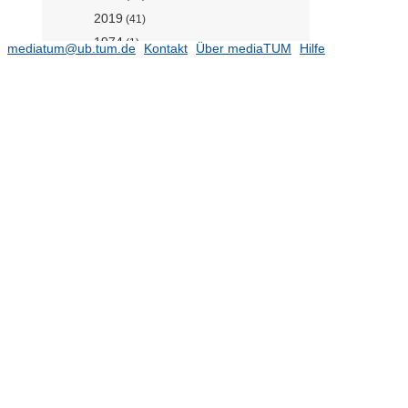
2019
(41)
1974
(1)
mediatum@ub.tum.de
Kontakt
Über mediaTUM
Hilfe
1976
(2)
1985
(5)
1989
(4)
1993
(1)
1995
(1)
1996
(1)
1997
(6)
1998
(10)
1999
(4)
2000
(2)
2001
(5)
2002
(6)
2003
(9)
2004
(5)
2005
(6)