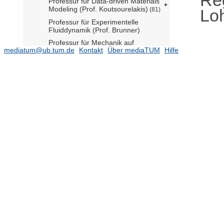
Professur für Data-driven Materials
Modeling (Prof. Koutsourelakis)
Lo
(81)
Professur für Experimentelle
Fluiddynamik (Prof. Brunner)
Professur für Mechanik auf
mediatum@ub.tum.de
Kontakt
Über mediaTUM
Hilfe
Höchstleistungsrechnern (Prof. Gee)
(94)
Professur für Multiscale Modeling of
Fluid Materials (Prof. Zavadlav)
(35)
Professur für Numerische
Fluiddynamik (Prof. Khanwale)
Professur für Simulation of Additive
Manufacturing Processes (Prof.
Meier)
(47)
Professur für
Strömungsbeeinflussung und
Aeroakustik (Prof. Kaltenbach)
(51)
Professur für Thermofluiddynamik
(Prof. Polifke)
(716)
Materials Engineering
(2945)
Mechanical Engineering
(11575)
Mobility Systems Engineering
(5528)