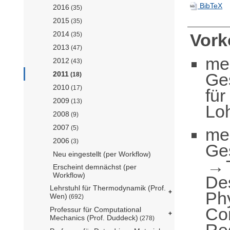
BibTeX
2016
(35)
2015
(35)
2014
Vor
(35)
2013
(47)
me
2012
(43)
Ge
2011
(18)
2010
(17)
für
2009
(13)
Lo
2008
(9)
2007
(5)
me
2006
(3)
Ge
Neu eingestellt (per Workflow)
Erscheint demnächst (per
Workflow)
De
Lehrstuhl für Thermodynamik (Prof.
Ph
Wen)
(692)
Co
Professur für Computational
Mechanics (Prof. Duddeck)
(278)
Reg