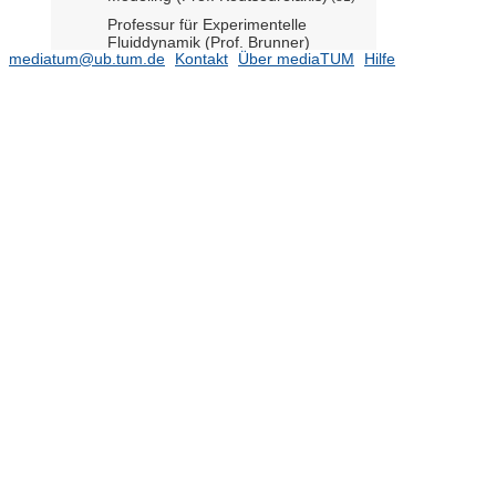
Professur für Experimentelle
Fluiddynamik (Prof. Brunner)
mediatum@ub.tum.de
Kontakt
Über mediaTUM
Hilfe
Professur für Mechanik auf
Höchstleistungsrechnern (Prof. Gee)
(94)
Professur für Multiscale Modeling of
Fluid Materials (Prof. Zavadlav)
(35)
Professur für Numerische
Fluiddynamik (Prof. Khanwale)
Professur für Simulation of Additive
Manufacturing Processes (Prof.
Meier)
(47)
Professur für
Strömungsbeeinflussung und
Aeroakustik (Prof. Kaltenbach)
(51)
Professur für Thermofluiddynamik
(Prof. Polifke)
(716)
Materials Engineering
(2945)
Mechanical Engineering
(11575)
Mobility Systems Engineering
(5528)
Ehemalige Einrichtungen
(27241)