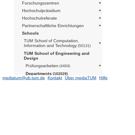
Forschungszentren
Hochschulpräsidium
Hochschulreferate
Partnerschaftliche Einrichtungen
Schools
TUM School of Computation,
Information and Technology
(50131)
TUM School of Engineering and
Design
Prüfungsarbeiten
(4404)
Departments
(102029)
mediatum@ub.tum.de
Kontakt
Über mediaTUM
Hilfe
Aerospace and Geodesy
(15579)
Architecture
Civil and Environmental Engineering
(12289)
Energy and Process Engineering
(14052)
Engineering Physics and
Computation
(5077)
Lehrstuhl für Aerodynamik und