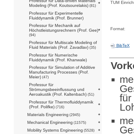
Professur für Data-driven Materials
TUM Einrich
Modeling (Prof. Koutsourelakis)
(81)
Professur für Experimentelle
Fluiddynamik (Prof. Brunner)
Professur für Mechanik auf
Format:
Höchstleistungsrechnern (Prof. Gee)
(94)
Professur für Multiscale Modeling of
BibTeX
Fluid Materials (Prof. Zavadlav)
(35)
Professur für Numerische
Fluiddynamik (Prof. Khanwale)
Vor
Professur für Simulation of Additive
Manufacturing Processes (Prof.
me
Meier)
(47)
Professur für
Ge
Strömungsbeeinflussung und
Aeroakustik (Prof. Kaltenbach)
für
(51)
Professur für Thermofluiddynamik
Lo
(Prof. Polifke)
(716)
Materials Engineering
(2945)
me
Mechanical Engineering
(11575)
Ge
Mobility Systems Engineering
(5528)