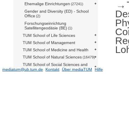
Ehemalige Einrichtungen
(27241)
De
Gender and Diversity (ED) - School
Office
(2)
Ph
Forschungseinrichtung
Satellitengeodäsie (BE)
Co
(1)
TUM School of Life Sciences
Reg
TUM School of Management
Lo
TUM School of Medicine and Health
TUM School of Natural Sciences
(16479)
TUM School of Social Sciences and
Technology
mediatum@ub.tum.de
Kontakt
Über mediaTUM
Hilfe
(10784)
TUM Campus Straubing für
Biotechnologie und Nachhaltigkeit
Serviceeinrichtungen
TUM Institute for LifeLong Learning
TUM Graduate School
Zentrale Verwaltung